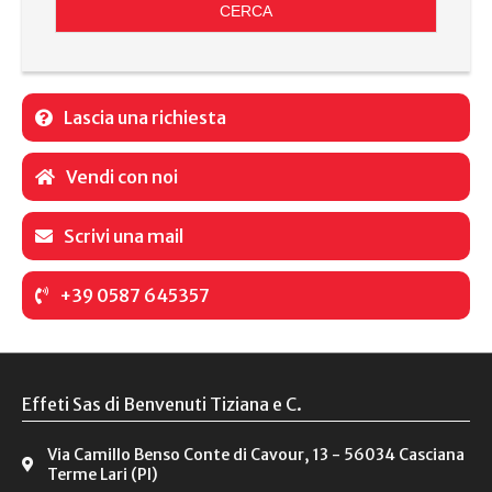
CERCA
Lascia una richiesta
Vendi con noi
Scrivi una mail
+39 0587 645357
Effeti Sas di Benvenuti Tiziana e C.
Via Camillo Benso Conte di Cavour, 13 - 56034 Casciana
Terme Lari (PI)