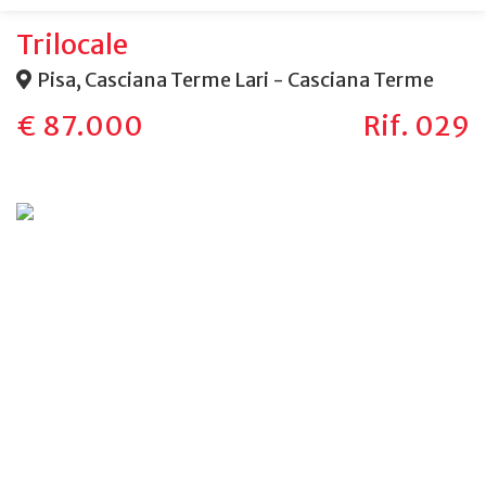
Servizi
Immobili In Affitto
Trilocale
Pisa, Casciana Terme Lari - Casciana Terme
Contatti
Immobili Commerciali
Di Cosa Ci Occupiamo
€ 87.000
Rif. 029
Richiedi Stima
Lascia Una Richiesta