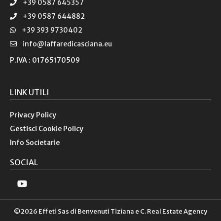
+39 0587 645357
+39 0587 644882
+39 393 9730402
info@laffaredicasciana.eu
P.IVA : 01765170509
LINK UTILI
Privacy Policy
Gestisci Cookie Policy
Info Societarie
SOCIAL
©2026 Effeti Sas di Benvenuti Tiziana e C. Real Estate Agency