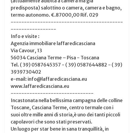
(attualmente adibita a camera ma già
predisposta) salottino o camera, camera e bagno,
termo autonomo. €.87000,00 Rif. 029
------------------------------------------
-----------------
Info e visite :
Agenzia immobiliare laffaredicasciana
Via Cavour, 13
56034 Casciana Terme – Pisa - Toscana
Tel. ( 39) 0587645357 - ( 39) 0587644882 - ( 39)
3939730402
e-mail: info@laffaredicasciana.eu
www.laffaredicasciana.eu
-------------------------------
Incastonata nella bellissima campagna delle colline
Toscane, Casciana Terme, centro termale con i
suoi oltre mille anni di storia,è uno dei tanti piccoli
capolavori che sono stati preservati.
Un luogo per star bene in sana tranquillità, in