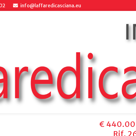
02
info@laffaredicasciana.eu
€ 440.0
Rif. 2