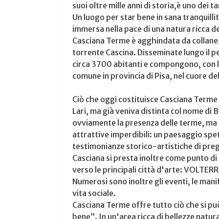
suoi oltre mille anni di storia,è uno dei t
Un luogo per star bene in sana tranquilli
immersa nella pace di una natura ricca d
Casciana Terme è agghindata da collane di
torrente Cascina. Disseminate lungo il pe
circa 3700 abitanti e compongono, con la
comune in provincia di Pisa, nel cuore de
Ciò che oggi costituisce Casciana Terme e
Lari, ma già veniva distinta col nome di 
ovviamente la presenza delle terme, ma 
attrattive imperdibili: un paesaggio spe
testimonianze storico-artistiche di pre
Casciana si presta inoltre come punto di
verso le principali città d'arte: VOLT
Numerosi sono inoltre gli eventi, le mani
vita sociale.
Casciana Terme offre tutto ciò che si può
bene”. In un'area ricca di bellezze natur