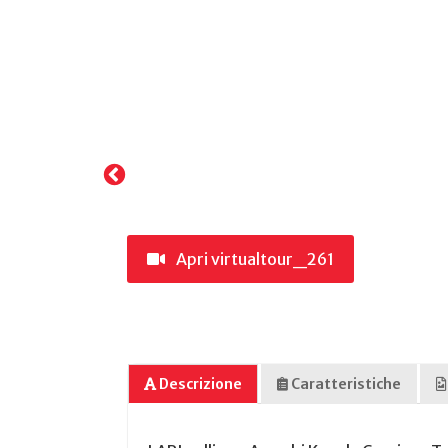
Apri virtualtour_261
Descrizione
Caratteristiche