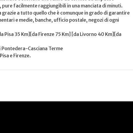
à, pure facilmente raggiungibili in una manciata di minuti.
razie a tutto quello che è comunque in grado di garantire
entari e medie, banche, ufficio postale, negozi di ogni
da Pisa 35 Km][da Firenze 75 Km] [da Livorno 40 Km][da
 di Pontedera-Casciana Terme
Pisa e Firenze.