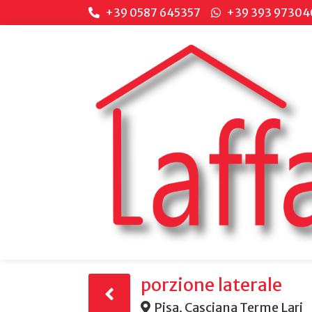
+39 0587 645357
+39 393 97304
porzione laterale
Pisa, Casciana Terme Lari