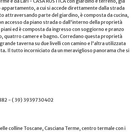
erme e da Lari - CASA RUSTICA con giardino e terreno, già
mo appartamento, a cui si accede direttamente dalla strada
ato attraversando parte del giardino, è composta da cucina,
on accesso da piano strada o dall'interno della proprietà
ue piani ed è composta da ingresso con soggiorno e pranzo
o, quatrro camere e bagno. Corredano questa proprietà
grande taverna su due livelli con camino e l'altra utilizzata
a. Il tutto incorniciato da un meraviglioso panorama che si
4882 - ( 39) 3939730402
lle colline Toscane, Casciana Terme, centro termale con i