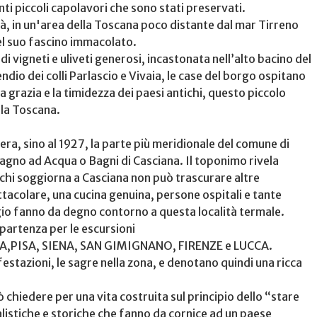
anti piccoli capolavori che sono stati preservati.
tà, in un'area della Toscana poco distante dal mar Tirreno
el suo fascino immacolato.
 vigneti e uliveti generosi, incastonata nell’alto bacino del
ndio dei colli Parlascio e Vivaia, le case del borgo ospitano
 grazia e la timidezza dei paesi antichi, questo piccolo
lla Toscana.
ra, sino al 1927, la parte più meridionale del comune di
Bagno ad Acqua o Bagni di Casciana. Il toponimo rivela
chi soggiorna a Casciana non può trascurare altre
ttacolare, una cucina genuina, persone ospitali e tante
gio fanno da degno contorno a questa località termale.
 partenza per le escursioni
ERRA,PISA, SIENA, SAN GIMIGNANO, FIRENZE e LUCCA.
festazioni, le sagre nella zona, e denotano quindi una ricca
 chiedere per una vita costruita sul principio dello “stare
alistiche e storiche che fanno da cornice ad un paese