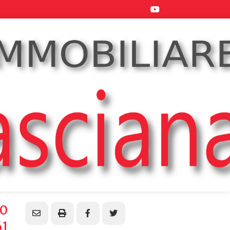
00
61