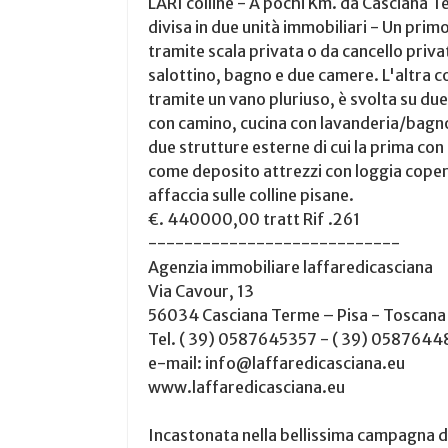
LARI colline - A pochi Km. da Casciana T
divisa in due unità immobiliari - Un pri
tramite scala privata o da cancello priv
salottino, bagno e due camere. L'altra c
tramite un vano pluriuso, è svolta su d
con camino, cucina con lavanderia/bagn
due strutture esterne di cui la prima con 
come deposito attrezzi con loggia copert
affaccia sulle colline pisane.
€. 440000,00 tratt Rif .261
----------------------------
Agenzia immobiliare laffaredicasciana
Via Cavour, 13
56034 Casciana Terme – Pisa - Toscana
Tel. ( 39) 0587645357 - ( 39) 058764
e-mail: info@laffaredicasciana.eu
www.laffaredicasciana.eu
Incastonata nella bellissima campagna de