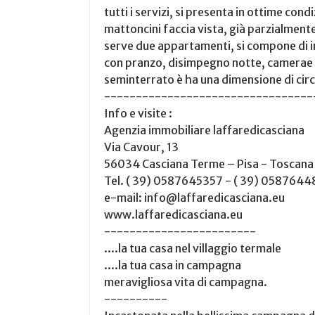
tutti i servizi, si presenta in ottime con
mattoncini faccia vista, già parzialmente
serve due appartamenti, si compone di 
con pranzo, disimpegno notte, camerae c
seminterrato è ha una dimensione di cir
---------------------------------
Info e visite :
Agenzia immobiliare laffaredicasciana
Via Cavour, 13
56034 Casciana Terme – Pisa - Toscana
Tel. ( 39) 0587645357 - ( 39) 058764
e-mail: info@laffaredicasciana.eu
www.laffaredicasciana.eu
------------------------
....la tua casa nel villaggio termale
....la tua casa in campagna
meravigliosa vita di campagna.
----------