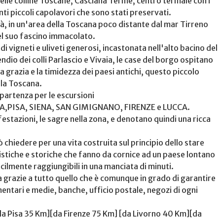
lle colline Toscane, Casciana Terme, centro termale con i
anti piccoli capolavori che sono stati preservati.
tà, in un'area della Toscana poco distante dal mar Tirreno
el suo fascino immacolato.
 vigneti e uliveti generosi, incastonata nell'alto bacino del
ndio dei colli Parlascio e Vivaia, le case del borgo ospitano
 grazia e la timidezza dei paesi antichi, questo piccolo
lla Toscana.
 partenza per le escursioni
ERRA,PISA, SIENA, SAN GIMIGNANO, FIRENZE e LUCCA.
festazioni, le sagre nella zona, e denotano quindi una ricca
chiedere per una vita costruita sul principio dello stare
alistiche e storiche che fanno da cornice ad un paese lontano
facilmente raggiungibili in una manciata di minuti.
razie a tutto quello che è comunque in grado di garantire
entari e medie, banche, ufficio postale, negozi di ogni
da Pisa 35 Km][da Firenze 75 Km] [da Livorno 40 Km][da