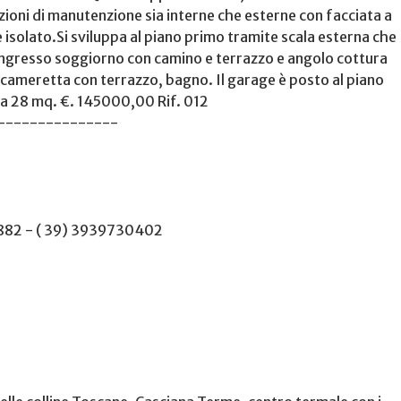
dizioni di manutenzione sia interne che esterne con facciata a
 isolato.Si sviluppa al piano primo tramite scala esterna che
ingresso soggiorno con camino e terrazzo e angolo cottura
ameretta con terrazzo, bagno. Il garage è posto al piano
ca 28 mq. €. 145000,00 Rif. 012
---------------
4882 - ( 39) 3939730402