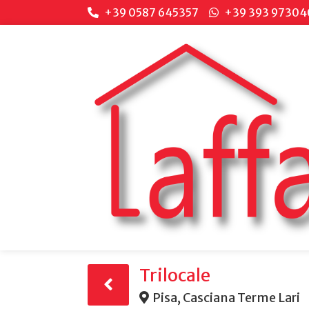
+39 0587 645357
+39 393 97304
Trilocale
Pisa, Casciana Terme Lari