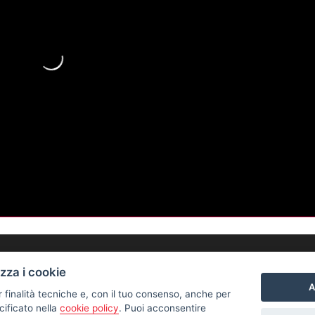
izza i cookie
LINK UTILI
A
r finalità tecniche e, con il tuo consenso, anche per
cificato nella
cookie policy
. Puoi acconsentire
4
Privacy Policy