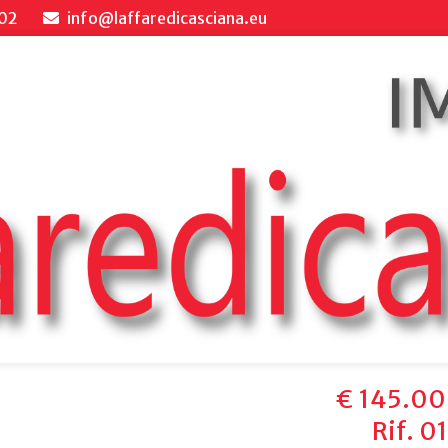
02
info@laffaredicasciana.eu
€ 145.0
Rif. 0