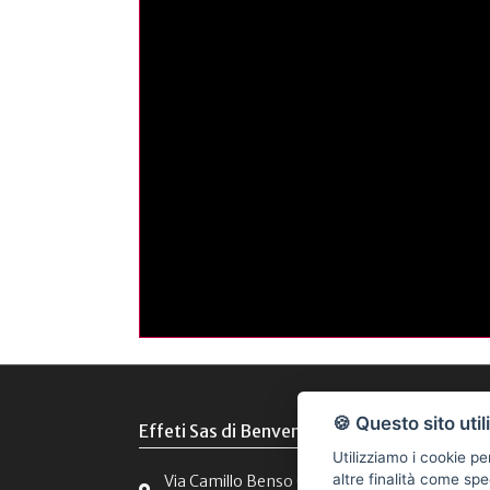
🍪 Questo sito util
Effeti Sas di Benvenuti Tiziana e C.
Utilizziamo i cookie pe
altre finalità come spe
Via Camillo Benso Conte di Cavour, 13 - 5603