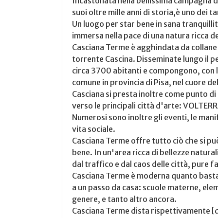
Incastonata nella bellissima campagna de
suoi oltre mille anni di storia,è uno dei t
Un luogo per star bene in sana tranquilli
immersa nella pace di una natura ricca d
Casciana Terme è agghindata da collane di
torrente Cascina. Disseminate lungo il pe
circa 3700 abitanti e compongono, con la
comune in provincia di Pisa, nel cuore de
Casciana si presta inoltre come punto di
verso le principali città d'arte: VOLT
Numerosi sono inoltre gli eventi, le mani
vita sociale.
Casciana Terme offre tutto ciò che si può 
bene. In un'area ricca di bellezze natur
dal traffico e dal caos delle città, pure 
Casciana Terme è moderna quanto basta g
a un passo da casa: scuole materne, elem
genere, e tanto altro ancora.
Casciana Terme dista rispettivamente [