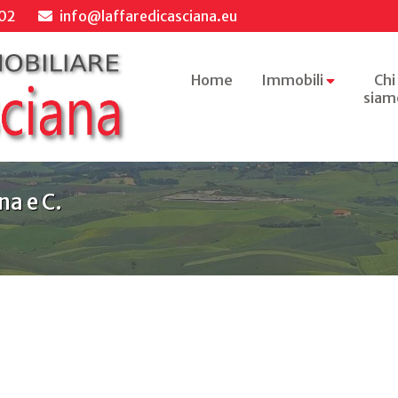
02
info@laffaredicasciana.eu
Home
Immobili
Chi
siam
na e C.