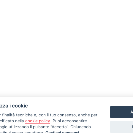
izza i cookie
A
r finalità tecniche e, con il tuo consenso, anche per
LINK UTILI
cificato nella
cookie policy
. Puoi acconsentire
nologie utilizzando il pulsante “Accetta”. Chiudendo
4
Privacy Policy
ontinui senza accettare.
Gestisci consensi