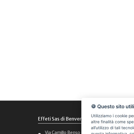
🍪 Questo sito util
Utilizziamo i cookie pe
Effeti Sas di Benvenuti Tiziana e C.
altre finalità come spe
all’utilizzo di tali tec
Via Camillo Benso Conte di Cavour, 13 - 5603
questa informativa, c