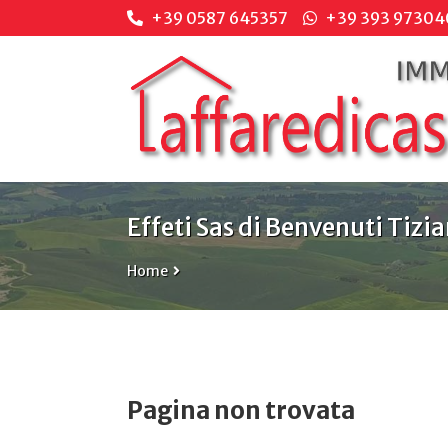
+39 0587 645357
+39 393 97304
Effeti Sas di Benvenuti Tizia
Home
Pagina non trovata