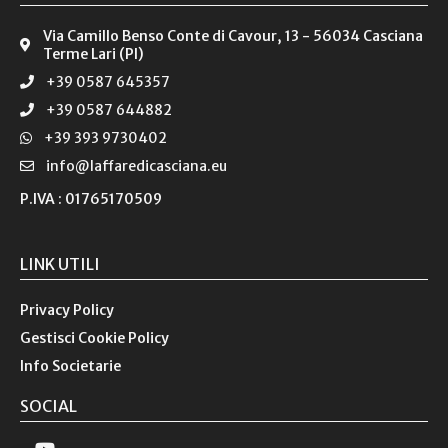
Via Camillo Benso Conte di Cavour, 13 - 56034 Casciana
Terme Lari (PI)
+39 0587 645357
+39 0587 644882
+39 393 9730402
info@laffaredicasciana.eu
P.IVA : 01765170509
LINK UTILI
Privacy Policy
Gestisci Cookie Policy
Info Societarie
SOCIAL